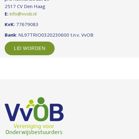
2517 CV Den Haag
E:
info@vvob.nl
KvK:
77679083
Bank
: NL97TRIO0320230600 t.n.v. VvOB
LID WORDEN