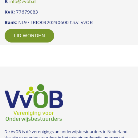
E:
info@vvob.nl
KvK:
77679083
Bank
: NL97TRIO0320230600 t.n.v. VvOB
LID WORDEN
De VvOB is dé vereniging van onderwijsbestuurders in Nederland.
We zijn er voor bestuurders in het primair onderwijs, voortgezet