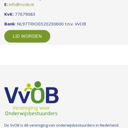
E:
info@vvob.nl
KvK:
77679083
Bank
: NL97TRIO0320230600 t.n.v. VvOB
LID WORDEN
De VvOB is dé vereniging van onderwijsbestuurders in Nederland.