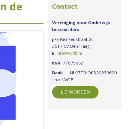
an de
Contact
Vereniging voor Onderwijs-
bestuurders
p/a Reinkenstraat 2c
2517 CV Den Haag
E:
info@vvob.nl
KvK:
77679083
Bank
: NL97TRIO0320230600
t.n.v. VvOB
LID WORDEN