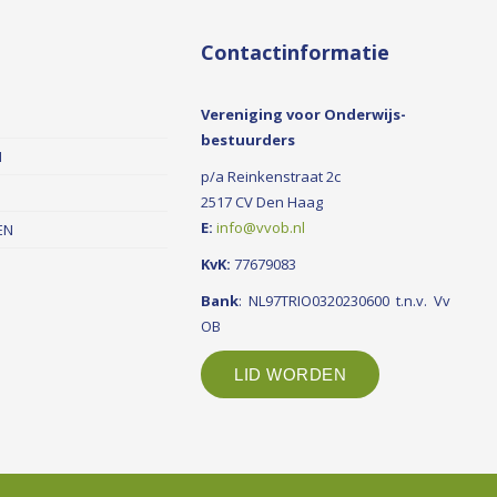
Contactinformatie
Vereniging voor Onderwijs-
bestuurders
N
p/a Reinkenstraat 2c
2517 CV Den Haag
E:
info@vvob.nl
EN
KvK:
77679083
Bank
: NL97TRIO0320230600 t.n.v. Vv
OB
LID WORDEN