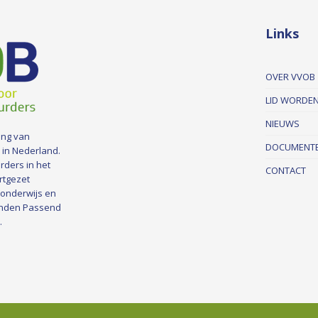
Links
OVER VVOB
LID WORDE
NIEUWS
ing van
DOCUMENT
 in Nederland.
rders in het
CONTACT
rtgezet
 onderwijs en
nden Passend
.