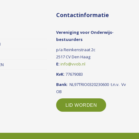
Contactinformatie
Vereniging voor Onderwijs-
bestuurders
N
p/a Reinkenstraat 2c
2517 CV Den Haag
E:
info@vvob.nl
EN
KvK:
77679083
Bank
: NL97TRIO0320230600 t.n.v. Vv
OB
LID WORDEN