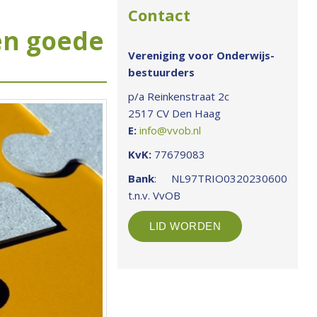
Contact
en goede
Vereniging voor Onderwijs-
bestuurders
p/a Reinkenstraat 2c
2517 CV Den Haag
E:
info@vvob.nl
KvK:
77679083
Bank
: NL97TRIO0320230600
t.n.v. VvOB
LID WORDEN