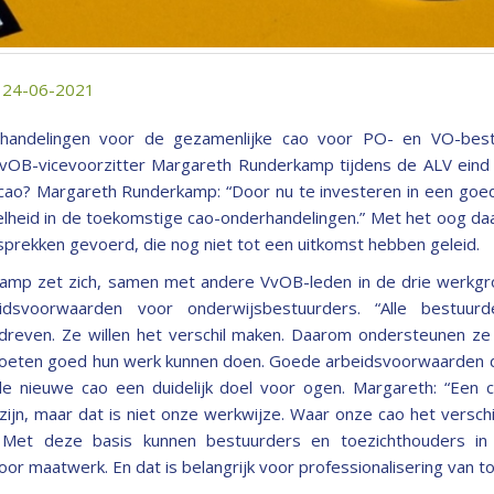
: 24-06-2021
erhandelingen voor de gezamenlijke cao voor PO- en VO-bestu
VvOB-vicevoorzitter Margareth Runderkamp tijdens de ALV eind
cao? Margareth Runderkamp: “Door nu te investeren in een goe
lheid in de toekomstige cao-onderhandelingen.” Met het oog daa
prekken gevoerd, die nog niet tot een uitkomst hebben geleid.
amp zet zich, samen met andere VvOB-leden in de drie werkgro
dsvoorwaarden voor onderwijsbestuurders. “Alle bestuurd
dreven. Ze willen het verschil maken. Daarom ondersteunen z
 moeten goed hun werk kunnen doen. Goede arbeidsvoorwaarden dr
e nieuwe cao een duidelijk doel voor ogen. Margareth: “Een c
jn, maar dat is niet onze werkwijze. Waar onze cao het verschi
Met deze basis kunnen bestuurders en toezichthouders in 
or maatwerk. En dat is belangrijk voor professionalisering van to