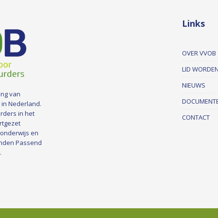
Links
OVER VVOB
LID WORDE
NIEUWS
ing van
DOCUMENT
 in Nederland.
rders in het
CONTACT
rtgezet
 onderwijs en
nden Passend
.