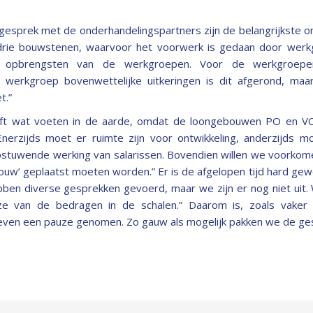
 gesprek met de onderhandelingspartners zijn de belangrijkste o
e drie bouwstenen, waarvoor het voorwerk is gedaan door wer
opbrengsten van de werkgroepen. Voor de werkgroepen p
 werkgroep bovenwettelijke uitkeringen is dit afgerond, ma
t.”
ft wat voeten in de aarde, omdat de loongebouwen PO en VO
erzijds moet er ruimte zijn voor ontwikkeling, anderzijds mo
stuwende werking van salarissen. Bovendien willen we voorkom
w’ geplaatst moeten worden.” Er is de afgelopen tijd hard gewe
ben diverse gesprekken gevoerd, maar we zijn er nog niet uit. 
ze van de bedragen in de schalen.” Daarom is, zoals vaker 
even een pauze genomen. Zo gauw als mogelijk pakken we de ge