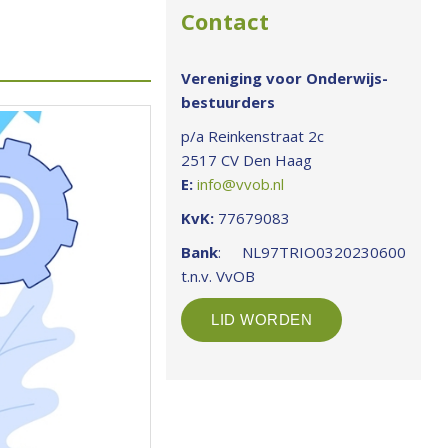
Contact
Vereniging voor Onderwijs-
bestuurders
p/a Reinkenstraat 2c
2517 CV Den Haag
E:
info@vvob.nl
KvK:
77679083
Bank
: NL97TRIO0320230600
t.n.v. VvOB
LID WORDEN