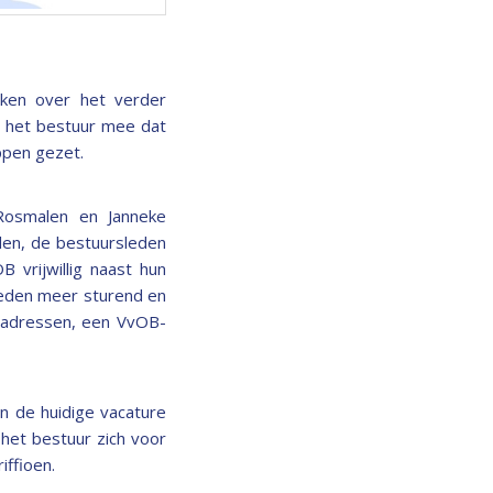
ken over het verder
n het bestuur mee dat
appen gezet.
Rosmalen en Janneke
den, de bestuursleden
 vrijwillig naast hun
leden meer sturend en
n adressen, een VvOB-
n de huidige vacature
het bestuur zich voor
iffioen.