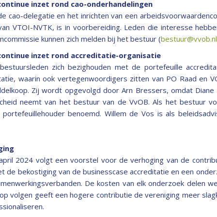
continue inzet rond cao-onderhandelingen
 de cao-delegatie en het inrichten van een arbeidsvoorwaardenco
an VTOI-NVTK, is in voorbereiding. Leden die interesse hebbe
commissie kunnen zich melden bij het bestuur (
bestuur@vvob.nl
continue inzet rond accreditatie-organisatie
bestuursleden zich bezighouden met de portefeuille accreditat
tatie, waarin ook vertegenwoordigers zitten van PO Raad en 
iddelkoop. Zij wordt opgevolgd door Arn Bressers, omdat Diane 
cheid neemt van het bestuur van de VvOB. Als het bestuur vo
portefeuillehouder benoemd. Willem de Vos is als beleidsadvi
ging
pril 2024 volgt een voorstel voor de verhoging van de contribut
et de bekostiging van de businesscase accreditatie en een onder
amenwerkingsverbanden. De kosten van elk onderzoek delen we 
rop volgen geeft een hogere contributie de vereniging meer sla
sionaliseren.