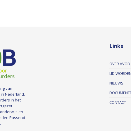
Links
OVER VVOB
LID WORDE
NIEUWS
ing van
DOCUMENT
 in Nederland.
rders in het
CONTACT
rtgezet
 onderwijs en
nden Passend
.