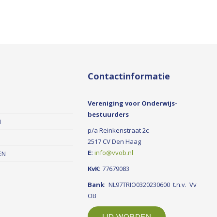
Contactinformatie
Vereniging voor Onderwijs-
bestuurders
N
p/a Reinkenstraat 2c
2517 CV Den Haag
E:
info@vvob.nl
EN
KvK:
77679083
Bank
: NL97TRIO0320230600 t.n.v. Vv
OB
LID WORDEN