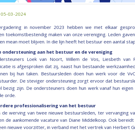
: 05-03-2024
vergadering in november 2023 hebben we met elkaar gespro
 en toekomstbestendig maken van onze vereniging. Leden gave
en mean moet blijven. In die lijn heeft het bestuur een aantal st
e ondersteuning aan het bestuur en de vereniging
ersteuners Loek van Noort, Willem de Vos, Liesbeth van 
catie is afgesproken dat zij, naast hun bestaande werkzaamhe
nen bij hun taken. Bestuursleden doen hun werk voor de VvOB
bestuurder. De steviger ondersteuning zorgt ervoor dat bestuurs
l bezig zijn. De ondersteuners doen hun werk vanaf hun eige
de orde.
erdere professionalisering van het bestuur
 de werving van twee nieuwe bestuursleden, ter vervanging va
en de aankomende vacature van Diane Middelkoop. Ook bereidt 
en nieuwe voorzitter, in verband met het vertrek van Herbert Gr