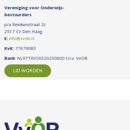
Vereniging voor Onderwijs-
bestuurders
p/a Reinkenstraat 2c
2517 CV Den Haag
E:
info@vvob.nl
KvK:
77679083
Bank
: NL97TRIO0320230600 t.n.v. VvOB
LID WORDEN