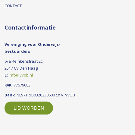
CONTACT
Contactinformatie
Vereniging voor Onderwijs-
bestuurders
p/a Reinkenstraat 2c
2517 CV Den Haag
E:
info@vvob.nl
KvK:
77679083
Bank
: NL97TRIO0320230600 t.n.v. VvOB
LID WORDEN